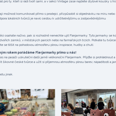
 pro ty, kteří si rádi tvoří sami, a v sekci Vintage zase najdete stylové kousky s hist
 mají možnost komunikovat přímo s prodejci, přizpůsobit si objednávku na míru nebo
dpora lokálních tvůrců je navíc cestou k udržitelnějšímu a zodpovědnějšímu
ci osaháte naživo, pak si rozhodně nenechte ujít Flerjarmarky. Tyto jarmarky se ko
dvořích zámků, v městských parcích nebo na farmářských trzích. Potkáte tu tvůrce
te se těšit na pohodovou atmosféru plnou inspirace, hudby a chutí.
ruhým rokem pořádáme Flerjarmarky přímo u nás!
s na pasáži uskuteční další jarně velikonoční Flerjarmark. Přijďte si prohlédnout a
šikovné české tvůrce a užít si příjemnou atmosféru plnou barev, nápaditosti a jar
otu jinak.