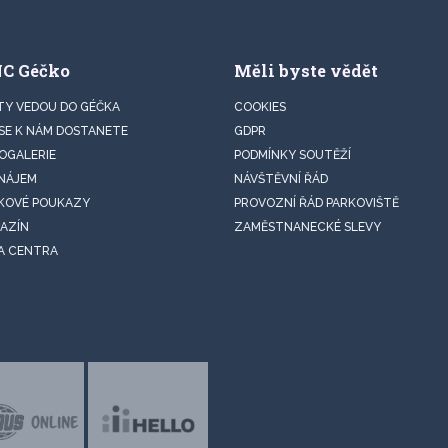
NC Géčko
Měli byste vědět
TY VEDOU DO GÉČKA
COOKIES
 SE K NÁM DOSTANETE
GDPR
OGALERIE
PODMÍNKY SOUTĚŽÍ
NÁJEM
NÁVŠTĚVNÍ ŘÁD
KOVÉ POUKAZY
PROVOZNÍ ŘÁD PARKOVIŠTĚ
AZÍN
ZAMĚSTNANECKÉ SLEVY
A CENTRA