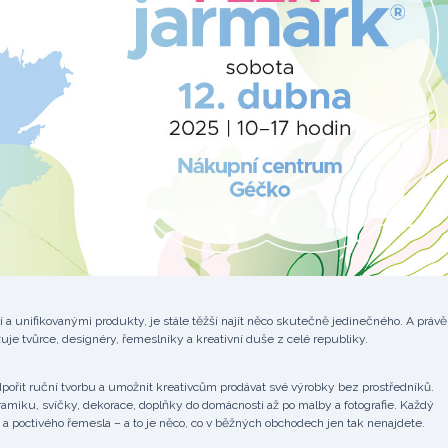
a unifikovanými produkty, je stále těžší najít něco skutečně jedinečného. A právě
žuje tvůrce, designéry, řemeslníky a kreativní duše z celé republiky.
odpořit ruční tvorbu a umožnit kreativcům prodávat své výrobky bez prostředníků.
miku, svíčky, dekorace, doplňky do domácnosti až po malby a fotografie. Každý
 a poctivého řemesla – a to je něco, co v běžných obchodech jen tak nenajdete.