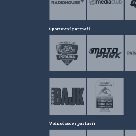
Sportovní partneři
Volnočasoví partneři