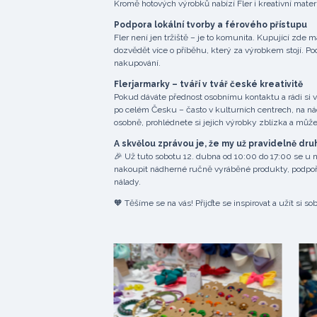
Kromě hotových výrobků nabízí Fler i kreativní materiál
Podpora lokální tvorby a férového přístupu
Fler není jen tržiště – je to komunita. Kupující zde
dozvědět více o příběhu, který za výrobkem stojí. Po
nakupování.
Flerjarmarky – tváří v tvář české kreativitě
Pokud dáváte přednost osobnímu kontaktu a rádi si vě
po celém Česku – často v kulturních centrech, na ná
osobně, prohlédnete si jejich výrobky zblízka a může
A skvělou zprávou je, že my už pravidelně d
🎉 Už tuto sobotu 12. dubna od 10:00 do 17:00 se u ná
nakoupit nádherné ručně vyráběné produkty, podpořit 
nálady.
🧡 Těšíme se na vás! Přijďte se inspirovat a užít si sob