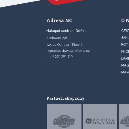
Adresa NC
O 
Nákupní centrum Géčko
CES
Spojovací 396
JAK
725 27 Ostrava - Plesná
FOT
ncgeckoostrava@reflecta.cz
PRO
+420 552 301 316
DÁR
MAG
MAP
Partneři shopzóny