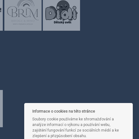
Informace o cookies na této stránce
Soubory cookie používáme ke shromažďování a
analýze informací o výkonu a používání webu,
zajištění fungování funkcí ze sociálních médií a ke
zlepšení a přizpůsobení obsahu.