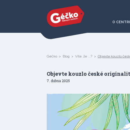
O CENTR
Géčko
Blog
Víte, že ...?
Objevte kouzlo české 
Objevte kouzlo české originality
7. dubna 2025