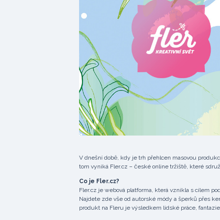
V dnešní době, kdy je trh přehlcen masovou produkcí 
tom vyniká Fler.cz – české online tržiště, které sdru
Co je Fler.cz?
Fler.cz je webová platforma, která vznikla s cílem p
Najdete zde vše od autorské módy a šperků přes kera
produkt na Fleru je výsledkem lidské práce, fantazie