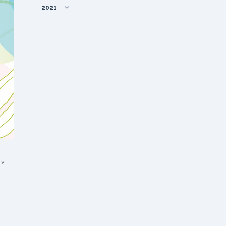
2021
 v