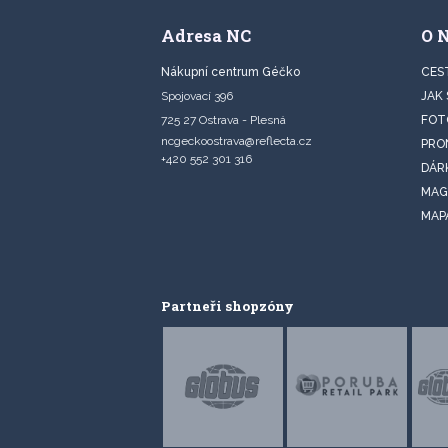
Adresa NC
O 
Nákupní centrum Géčko
CES
Spojovací 396
JAK
725 27 Ostrava - Plesná
FOT
ncgeckoostrava@reflecta.cz
PRO
+420 552 301 316
DÁR
MAG
MAP
Partneři shopzóny