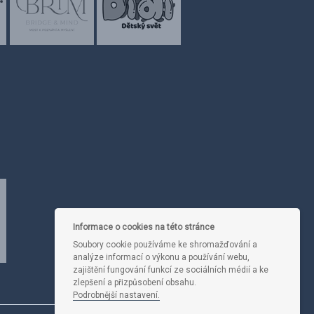
Informace o cookies na této stránce
Soubory cookie používáme ke shromažďování a
analýze informací o výkonu a používání webu,
zajištění fungování funkcí ze sociálních médií a ke
zlepšení a přizpůsobení obsahu.
Podrobnější nastavení.