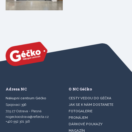
Adresa NC
O NC Géčko
Nákupní centrum Géčko
CESTY VEDOU DO GÉČKA
Spojovací 396
JAK SE K NÁM DOSTANETE
725 27 Ostrava - Plesná
FOTOGALERIE
ncgeckoostrava@reflecta.cz
PRONÁJEM
+420 552 301 316
DÁRKOVÉ POUKAZY
MAGAZÍN