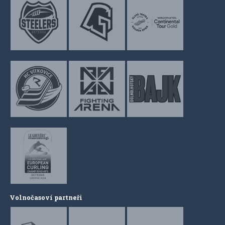
Volnočasoví partneři