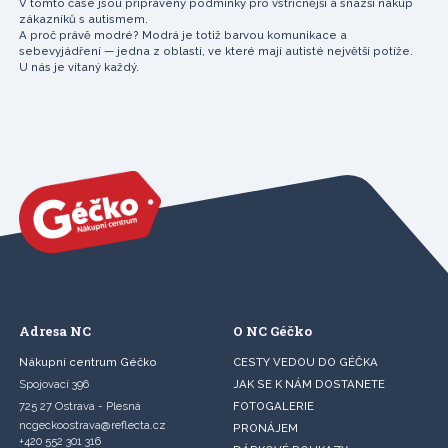
V tomto čase jsou připraveny podmínky pro vstřícnější a snazší nákup
zákazníků s autismem.
A proč právě modré? Modrá je totiž barvou komunikace a
sebevyjádření — jedna z oblastí, ve které mají autisté největší potíže.
U nás je vítaný každý.
Adresa NC
O NC Géčko
Nákupní centrum Géčko
CESTY VEDOU DO GÉČKA
Spojovací 396
JAK SE K NÁM DOSTANETE
725 27 Ostrava - Plesná
FOTOGALERIE
ncgeckoostrava@reflecta.cz
PRONÁJEM
+420 552 301 316