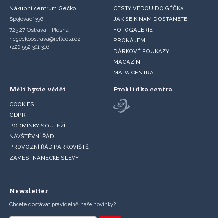
Nákupní centrum Géčko
CESTY VEDOU DO GÉČKA
Spojovací 396
JAK SE K NÁM DOSTANETE
725 27 Ostrava - Plesná
FOTOGALERIE
ncgeckoostrava@reflecta.cz
PRONÁJEM
+420 552 301 316
DÁRKOVÉ POUKAZY
MAGAZÍN
MAPA CENTRA
Měli byste vědět
Prohlídka centra
COOKIES
GDPR
PODMÍNKY SOUTĚŽÍ
NÁVŠTĚVNÍ ŘÁD
PROVOZNÍ ŘÁD PARKOVIŠTĚ
ZAMĚSTNANECKÉ SLEVY
Newsletter
Chcete dostávat pravidelně naše novinky?