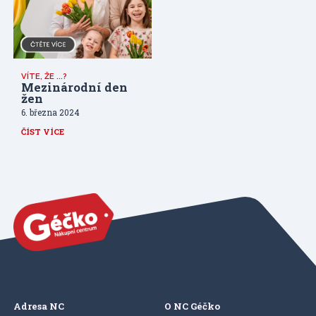
VÍTE, ŽE ...?
Mezinárodní den
žen
6. března 2024
ČÍST VÍCE
Adresa NC
O NC Géčko