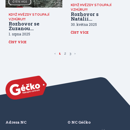
KDYŽ HVĚZDY STOUPAJÍ
VZHŮRU!!!
Rozhovor s
KDYŽ HVĚZDY STOUPAJÍ
Natálií
VZHŮRU!!!
Kočendovou
Rozhovor se
30. května 2025
Zuzanou
Kajnarovou
ČÍST VÍCE
1. srpna 2025
ČÍST VÍCE
‹
1
2
3
›
Adresa NC
O NC Géčko