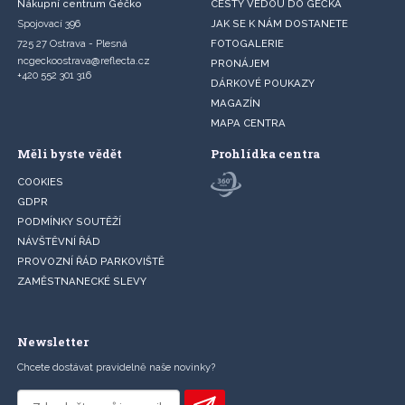
Nákupní centrum Géčko
CESTY VEDOU DO GÉČKA
Spojovací 396
JAK SE K NÁM DOSTANETE
725 27 Ostrava - Plesná
FOTOGALERIE
ncgeckoostrava@reflecta.cz
PRONÁJEM
+420 552 301 316
DÁRKOVÉ POUKAZY
MAGAZÍN
MAPA CENTRA
Měli byste vědět
Prohlídka centra
COOKIES
GDPR
PODMÍNKY SOUTĚŽÍ
NÁVŠTĚVNÍ ŘÁD
PROVOZNÍ ŘÁD PARKOVIŠTĚ
ZAMĚSTNANECKÉ SLEVY
Newsletter
Chcete dostávat pravidelně naše novinky?