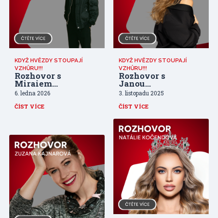
KDYŽ HVĚZDY STOUPAJÍ
KDYŽ HVĚZDY STOUPAJÍ
VZHŮRU!!!
VZHŮRU!!!
Rozhovor s
Rozhovor s
Miraiem
Janou
Navrátilem
Bernáškovou
6. ledna 2026
3. listopadu 2025
ČÍST VÍCE
ČÍST VÍCE