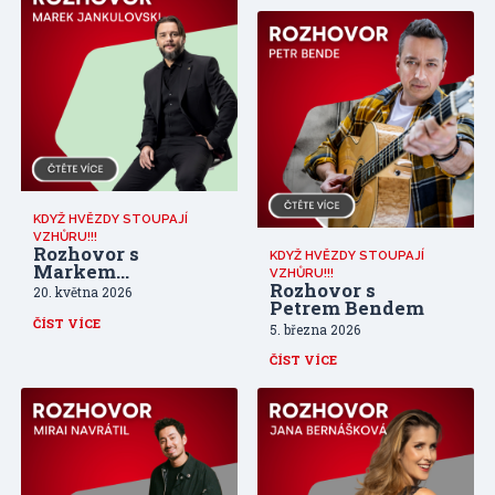
KDYŽ HVĚZDY STOUPAJÍ
VZHŮRU!!!
Rozhovor s
KDYŽ HVĚZDY STOUPAJÍ
Markem
VZHŮRU!!!
Jankulovskim
Rozhovor s
20. května 2026
Petrem Bendem
ČÍST VÍCE
5. března 2026
ČÍST VÍCE