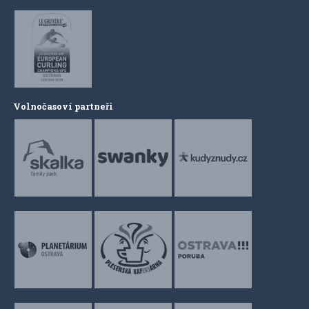
Volnočasoví partneři