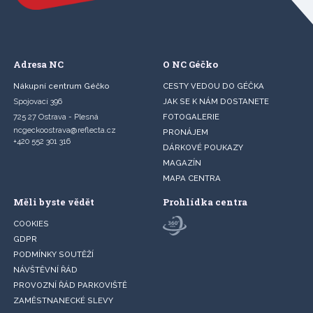
Adresa NC
O NC Géčko
Nákupní centrum Géčko
CESTY VEDOU DO GÉČKA
Spojovací 396
JAK SE K NÁM DOSTANETE
725 27 Ostrava - Plesná
FOTOGALERIE
ncgeckoostrava@reflecta.cz
PRONÁJEM
+420 552 301 316
DÁRKOVÉ POUKAZY
MAGAZÍN
MAPA CENTRA
Měli byste vědět
Prohlídka centra
COOKIES
GDPR
PODMÍNKY SOUTĚŽÍ
NÁVŠTĚVNÍ ŘÁD
PROVOZNÍ ŘÁD PARKOVIŠTĚ
ZAMĚSTNANECKÉ SLEVY