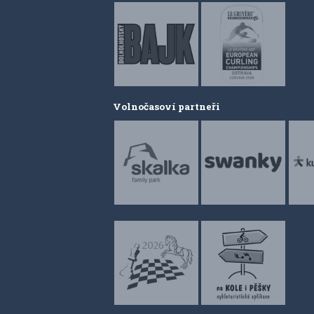
Volnočasoví partneři