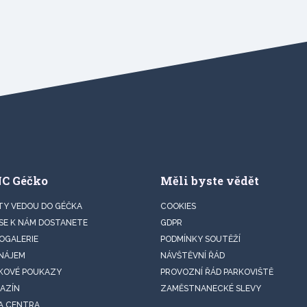
NC Géčko
Měli byste vědět
TY VEDOU DO GÉČKA
COOKIES
 SE K NÁM DOSTANETE
GDPR
OGALERIE
PODMÍNKY SOUTĚŽÍ
NÁJEM
NÁVŠTĚVNÍ ŘÁD
KOVÉ POUKAZY
PROVOZNÍ ŘÁD PARKOVIŠTĚ
AZÍN
ZAMĚSTNANECKÉ SLEVY
A CENTRA