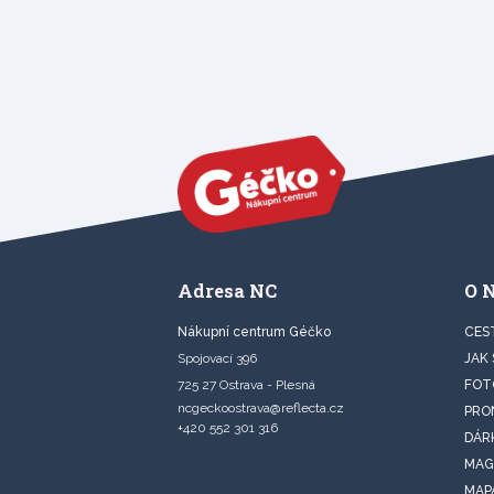
Adresa NC
O 
Nákupní centrum Géčko
CES
Spojovací 396
JAK
725 27 Ostrava - Plesná
FOT
ncgeckoostrava@reflecta.cz
PRO
+420 552 301 316
DÁR
MAG
MAP