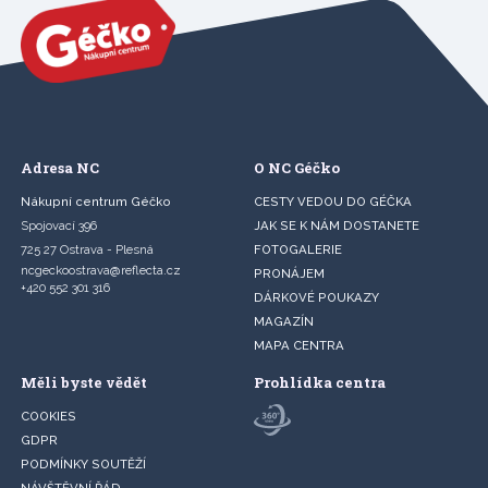
Adresa NC
O NC Géčko
Nákupní centrum Géčko
CESTY VEDOU DO GÉČKA
Spojovací 396
JAK SE K NÁM DOSTANETE
725 27 Ostrava - Plesná
FOTOGALERIE
ncgeckoostrava@reflecta.cz
PRONÁJEM
+420 552 301 316
DÁRKOVÉ POUKAZY
MAGAZÍN
MAPA CENTRA
Měli byste vědět
Prohlídka centra
COOKIES
GDPR
PODMÍNKY SOUTĚŽÍ