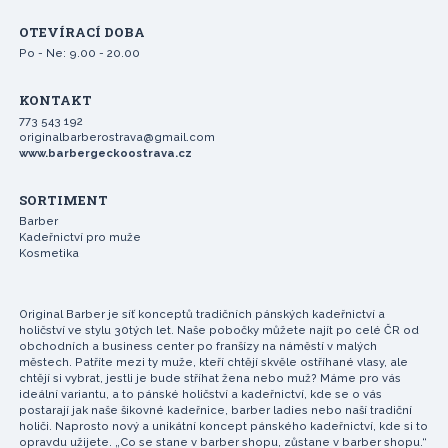
OTEVÍRACÍ DOBA
Po - Ne: 9.00 - 20.00
KONTAKT
773 543 192
originalbarberostrava@gmail.com
www.barbergeckoostrava.cz
SORTIMENT
Barber
Kadeřnictví pro muže
Kosmetika
Original Barber je síť konceptů tradičních pánských kadeřnictví a
holičství ve stylu 30tých let. Naše pobočky můžete najít po celé ČR od
obchodních a business center po franšízy na náměstí v malých
městech. Patříte mezi ty muže, kteří chtějí skvěle ostříhané vlasy, ale
chtějí si vybrat, jestli je bude stříhat žena nebo muž? Máme pro vás
ideální variantu, a to pánské holičství a kadeřnictví, kde se o vás
postarají jak naše šikovné kadeřnice, barber ladies nebo naší tradiční
holiči. Naprosto nový a unikátní koncept pánského kadeřnictví, kde si to
opravdu užijete. „Co se stane v barber shopu, zůstane v barber shopu.“