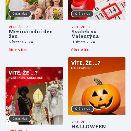
VÍTE, ŽE ...?
VÍTE, ŽE ...?
Mezinárodní den
Svátek sv.
žen
Valentýna
6. března 2024
11. února 2024
ČÍST VÍCE
ČÍST VÍCE
VÍTE, ŽE ...?
HALLOWEEN