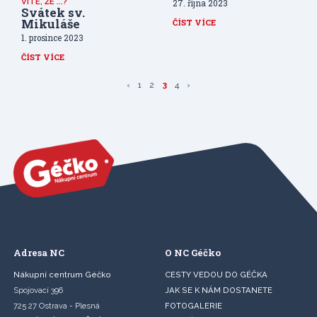
VÍTE, ŽE ...?
27. října 2023
Svátek sv.
Mikuláše
ČÍST VÍCE
1. prosince 2023
ČÍST VÍCE
‹
1
2
3
4
›
Adresa NC
O NC Géčko
Nákupní centrum Géčko
CESTY VEDOU DO GÉČKA
Spojovací 396
JAK SE K NÁM DOSTANETE
725 27 Ostrava - Plesná
FOTOGALERIE