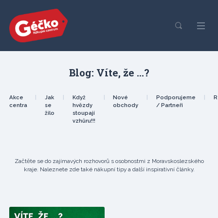
Blog: Víte, že ...?
Akce
|
Jak
|
Když
|
Nové
|
Podporujeme
|
R
centra
se
hvězdy
obchody
/ Partneři
žilo
stoupají
vzhůru!!!
Začtěte se do zajímavých rozhovorů s osobnostmi z Moravskoslezského
kraje. Naleznete zde také nákupní tipy a další inspirativní články.