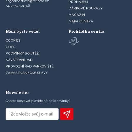
ncgeckoostrava@reflecta.cz
PRONÁJEM
+420 552 301 316
DÁRKOVÉ POUKAZY
MAGAZÍN
MAPA CENTRA
Měli byste vědět
Prohlídka centra
COOKIES
GDPR
PODMÍNKY SOUTĚŽÍ
NÁVŠTĚVNÍ ŘÁD
PROVOZNÍ ŘÁD PARKOVIŠTĚ
ZAMĚSTNANECKÉ SLEVY
Newsletter
Chcete dostávat pravidelně naše novinky?