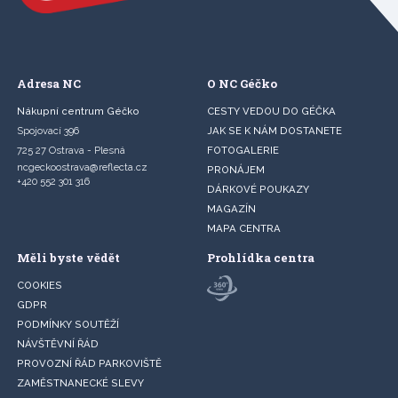
Adresa NC
O NC Géčko
Nákupní centrum Géčko
CESTY VEDOU DO GÉČKA
Spojovací 396
JAK SE K NÁM DOSTANETE
725 27 Ostrava - Plesná
FOTOGALERIE
ncgeckoostrava@reflecta.cz
PRONÁJEM
+420 552 301 316
DÁRKOVÉ POUKAZY
MAGAZÍN
MAPA CENTRA
Měli byste vědět
Prohlídka centra
COOKIES
GDPR
PODMÍNKY SOUTĚŽÍ
NÁVŠTĚVNÍ ŘÁD
PROVOZNÍ ŘÁD PARKOVIŠTĚ
ZAMĚSTNANECKÉ SLEVY