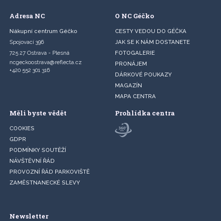
Adresa NC
O NC Géčko
Nákupní centrum Géčko
CESTY VEDOU DO GÉČKA
Spojovací 396
JAK SE K NÁM DOSTANETE
725 27 Ostrava - Plesná
FOTOGALERIE
ncgeckoostrava@reflecta.cz
PRONÁJEM
+420 552 301 316
DÁRKOVÉ POUKAZY
MAGAZÍN
MAPA CENTRA
Měli byste vědět
Prohlídka centra
COOKIES
GDPR
PODMÍNKY SOUTĚŽÍ
NÁVŠTĚVNÍ ŘÁD
PROVOZNÍ ŘÁD PARKOVIŠTĚ
ZAMĚSTNANECKÉ SLEVY
Newsletter