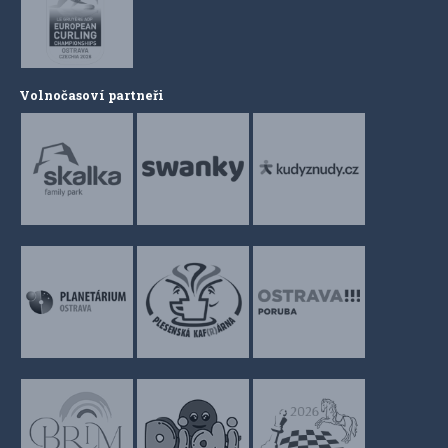
Volnočasoví partneři