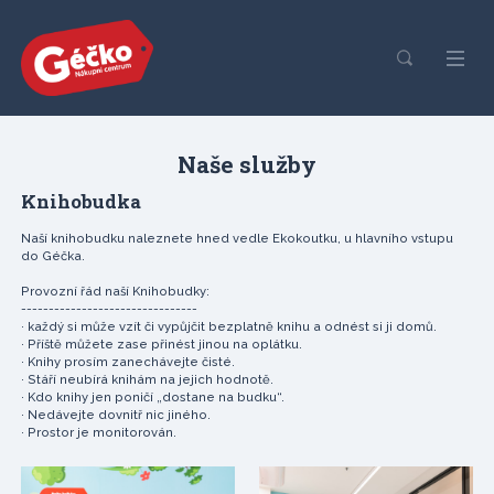
Naše služby
Knihobudka
Naší knihobudku naleznete hned vedle Ekokoutku, u hlavního vstupu
do Géčka.
Provozní řád naší Knihobudky:
--------------------------------
· každý si může vzít či vypůjčit bezplatně knihu a odnést si ji domů.
· Příště můžete zase přinést jinou na oplátku.
· Knihy prosím zanechávejte čisté.
· Stáří neubírá knihám na jejich hodnotě.
· Kdo knihy jen poničí „dostane na budku“.
· Nedávejte dovnitř nic jiného.
· Prostor je monitorován.