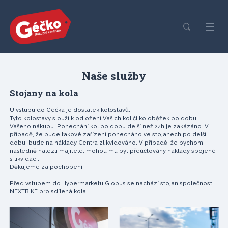
Naše služby
Stojany na kola
U vstupu do Géčka je dostatek kolostavů.
Tyto kolostavy slouží k odložení Vašich kol či koloběžek po dobu
Vašeho nákupu. Ponechání kol po dobu delší než 24h je zakázáno. V
případě, že bude takové zařízení ponecháno ve stojanech po delší
dobu, bude na náklady Centra zlikvidováno. V případě, že bychom
následně nalezli majitele, mohou mu být přeúčtovány náklady spojené
s likvidací.
Děkujeme za pochopení.
Před vstupem do Hypermarketu Globus se nachází stojan společnosti
NEXTBIKE pro sdílená kola.