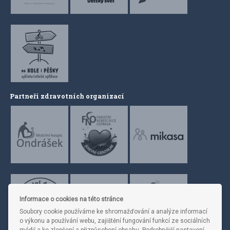
Partneři zdravotních organizací
Informace o cookies na této stránce
Soubory cookie používáme ke shromažďování a analýze informací
o výkonu a používání webu, zajištění fungování funkcí ze sociálních