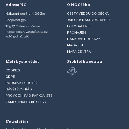
Adresa NC
O NC Géčko
Nákupní centrum Géčko
CESTY VEDOU DO GÉČKA
Spojovací 396
JAK SE K NÁM DOSTANETE
725 27 Ostrava - Plesná
FOTOGALERIE
ncgeckoostrava@reflecta.cz
PRONÁJEM
+420 552 301 316
DÁRKOVÉ POUKAZY
MAGAZÍN
MAPA CENTRA
Měli byste vědět
Prohlídka centra
COOKIES
GDPR
PODMÍNKY SOUTĚŽÍ
NÁVŠTĚVNÍ ŘÁD
PROVOZNÍ ŘÁD PARKOVIŠTĚ
ZAMĚSTNANECKÉ SLEVY
Newsletter