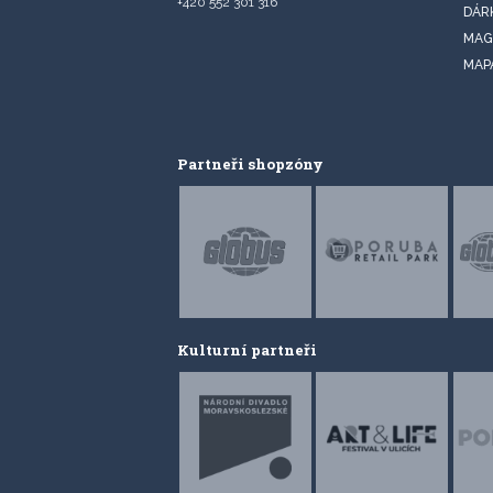
+420 552 301 316
DÁR
MAG
MAP
Partneři shopzóny
Kulturní partneři