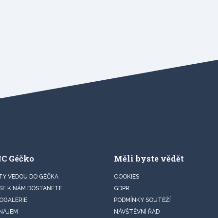
NC Géčko
Měli byste vědět
TY VEDOU DO GÉČKA
COOKIES
 SE K NÁM DOSTANETE
GDPR
OGALERIE
PODMÍNKY SOUTĚŽÍ
NÁJEM
NÁVŠTĚVNÍ ŘÁD