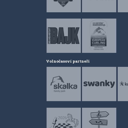
Volnočasoví partneři