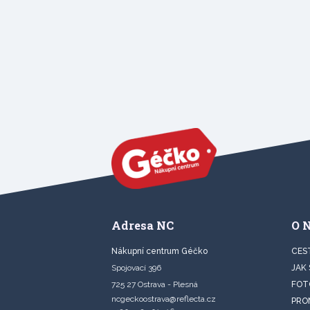
Adresa NC
O 
Nákupní centrum Géčko
CES
Spojovací 396
JAK
725 27 Ostrava - Plesná
FOT
ncgeckoostrava@reflecta.cz
PRO