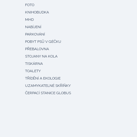
FOTO
KNIHOBUDKA
MHD
NABÍJENÍ
PARKOVÁNÍ
POBYT PSŮ V GÉČKU
PŘEBALOVNA
STOJANY NA KOLA
TISKÁRNA
TOALETY
TŘÍDĚNÍ A EKOLOGIE
UZAMYKATELNÉ SKŘÍŇKY
ČERPACÍ STANICE GLOBUS