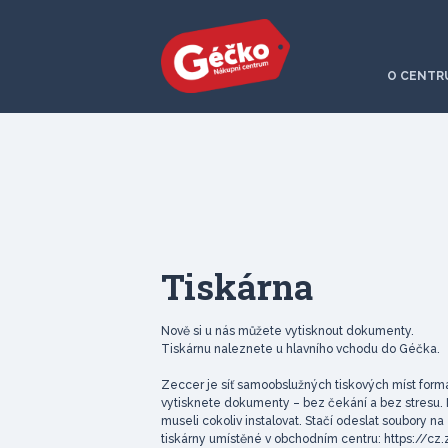
O CENTR
Tiskárna
Nově si u nás můžete vytisknout dokumenty.
Tiskárnu naleznete u hlavního vchodu do Géčka.
Zeccer je síť samoobslužných tiskových míst formá
vytisknete dokumenty – bez čekání a bez stresu. M
museli cokoliv instalovat. Stačí odeslat soubory 
tiskárny umístěné v obchodním centru: https://cz