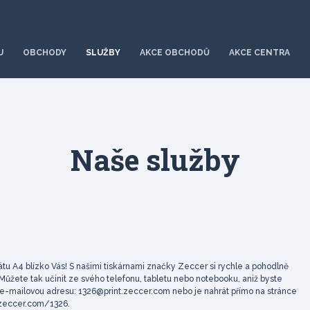
U
OBCHODY
SLUŽBY
AKCE OBCHODŮ
AKCE CENTRA
Naše služby
tu A4 blízko Vás! S našimi tiskárnami značky Zeccer si rychle a pohodlně
ůžete tak učinit ze svého telefonu, tabletu nebo notebooku, aniž byste
na e-mailovou adresu: 1326@print.zeccer.com nebo je nahrát přímo na stránce
.zeccer.com/1326.